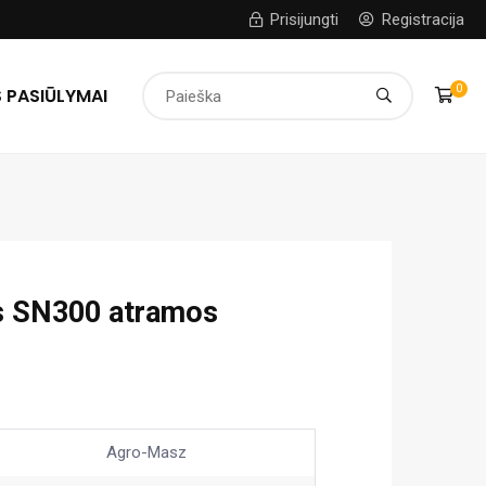
Prisijungti
Registracija
0
 PASIŪLYMAI
s SN300 atramos
Agro-Masz