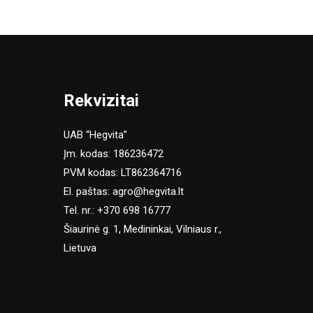
Rekvizitai
UAB “Hegvita”
Įm. kodas: 186236472
PVM kodas: LT862364716
El. paštas:
agro@hegvita.lt
Tel. nr.:
+370 698 16777
Šiaurinė g. 1, Medininkai, Vilniaus r.,
Lietuva