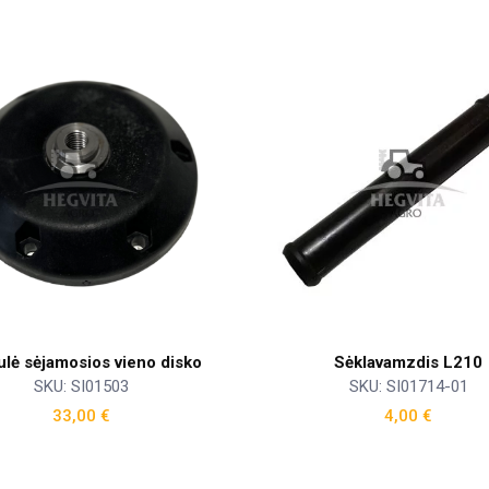
ulė sėjamosios vieno disko
Sėklavamzdis L210
SKU: SI01503
SKU: SI01714-01
33,00
€
4,00
€