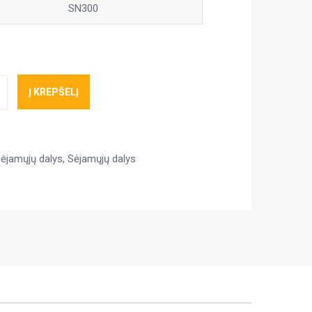
SN300
Į KREPŠELĮ
sėjamųjų dalys
,
Sėjamųjų dalys