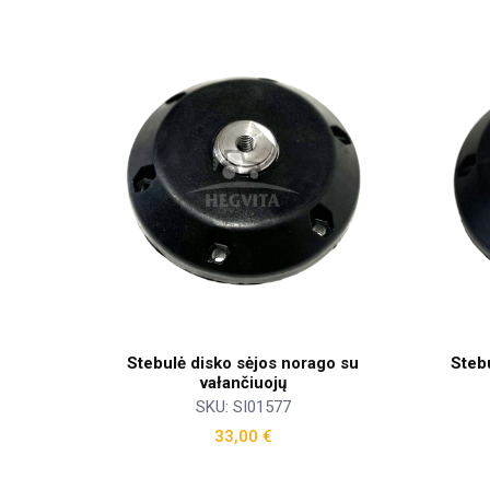
Stebulė disko sėjos norago su
Steb
vałančiuojų
SKU: SI01577
33,00
€