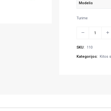
Modelis
Turime
Sėjamosios
SN300
atramos
SKU:
110
SI06287
kiekis
Kategorijos:
Kitos 