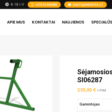
8-18 I-V
+370 61600085
DALYS@HEGVITA.LT
APIE MUS
KONTAKTAI
NAUJIENOS
SPECIALŪS
Sėjamosio
SI06287
235,00
€
+ PVM
Gamintojas