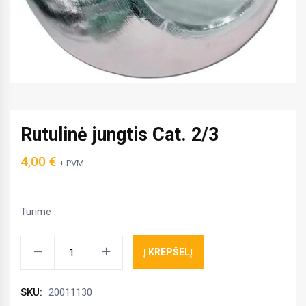
Rutulinė jungtis Cat. 2/3
4,00
€
+ PVM
Turime
Rutulinė
Į KREPŠELĮ
jungtis
Cat.
SKU:
20011130
2/3