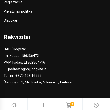
Registracija
Privatumo politika
Slapukai
Rekvizitai
UAB “Hegvita”
Įm. kodas: 186236472
PVM kodas: LT862364716
El. paštas:
agro@hegvita.lt
Tel. nr.:
+370 698 16777
Šiaurinė g. 1, Medininkai, Vilniaus r., Lietuva
0