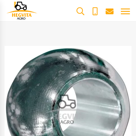
+370
dalys@he
61600085