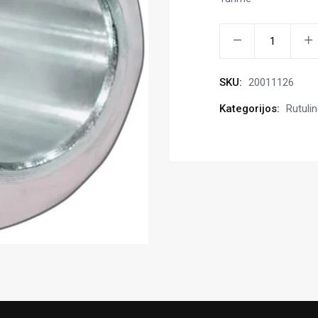
Rutulinė
jungtis
Cat.
SKU:
20011126
1
kiekis
Kategorijos:
Rutulin