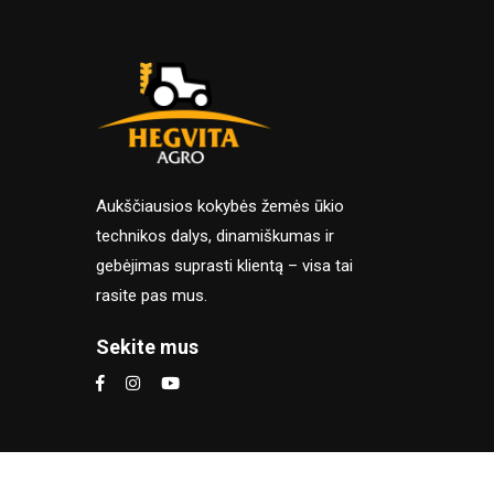
Aukščiausios kokybės žemės ūkio
technikos dalys, dinamiškumas ir
gebėjimas suprasti klientą – visa tai
rasite pas mus.
Sekite mus
Naršydami šioje el. parduotuvėj