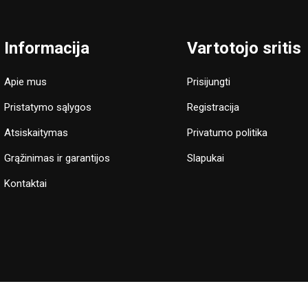
Informacija
Vartotojo sritis
Apie mus
Prisijungti
Pristatymo sąlygos
Registracija
Atsiskaitymas
Privatumo politika
Grąžinimas ir garantijos
Slapukai
Kontaktai
e sutinkate, jog naudojame slapukus, kurie užtikrina sklandų apsipirkim