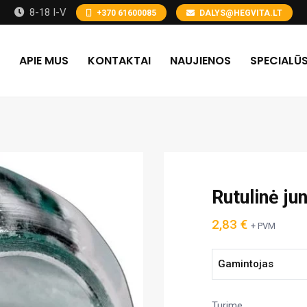
8-18 I-V
+370 61600085
DALYS@HEGVITA.LT
APIE MUS
KONTAKTAI
NAUJIENOS
SPECIALŪS
Rutulinė jun
2,83
€
+ PVM
Gamintojas
Turime