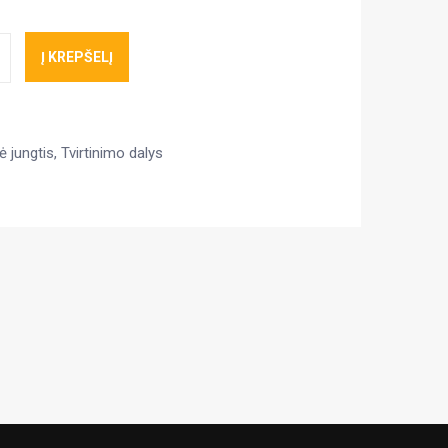
Į KREPŠELĮ
ė jungtis
,
Tvirtinimo dalys