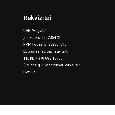
Rekvizitai
UAB “Hegvita”
Įm. kodas: 186236472
PVM kodas: LT862364716
El. paštas:
agro@hegvita.lt
Tel. nr.:
+370 698 16777
Šiaurinė g. 1, Medininkai, Vilniaus r.,
Lietuva
SUTINKU
ą.
Slapukų politika
.