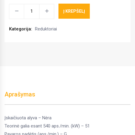
Reduktorius
Į KREPŠELĮ
Bandioli
Pavesi
Kategorija:
Reduktoriai
S2100052047
kiekis
Aprašymas
Įskaičiuota alyva – Nėra
Teorinė galia esant 540 aps./min. (kW) – 51
Pavaros padėtis (aps./min.) – G