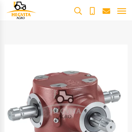
+370
dalys@he
61600085