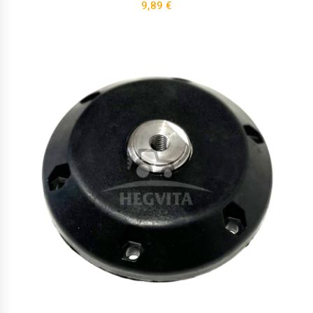
9,89
€