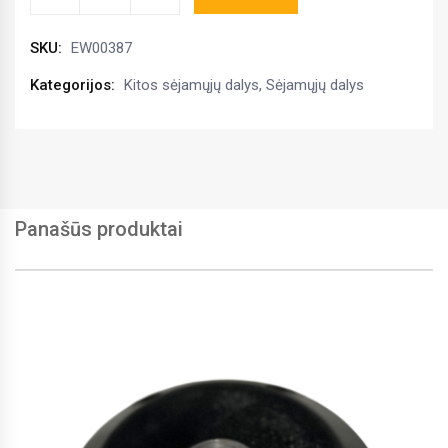
varžtas
M14x1,5
SKU:
EW00387
kiekis
Kategorijos:
Kitos sėjamųjų dalys
,
Sėjamųjų dalys
Panašūs produktai