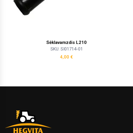
Sėklavamzdis L210
SKU: SI01714-01
4,00
€