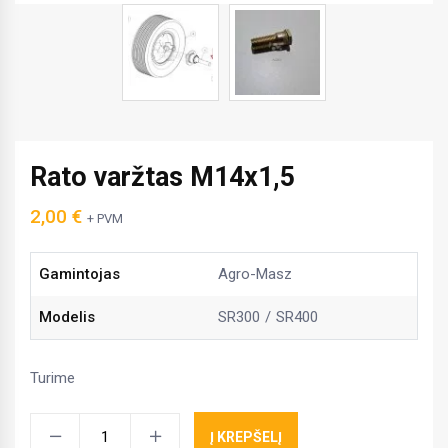
Rato varžtas M14x1,5
2,00
€
+ PVM
Gamintojas
Agro-Masz
Modelis
SR300
SR400
Turime
Rato
Į KREPŠELĮ