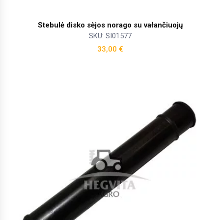
Stebulė disko sėjos norago su vałančiuojų
SKU: SI01577
33,00
€