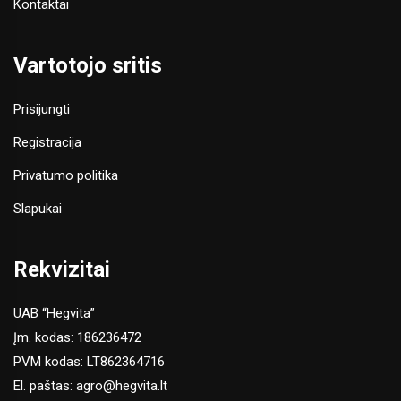
Kontaktai
Vartotojo sritis
Prisijungti
Registracija
Privatumo politika
Slapukai
Rekvizitai
UAB “Hegvita”
Įm. kodas: 186236472
PVM kodas: LT862364716
El. paštas:
agro@hegvita.lt