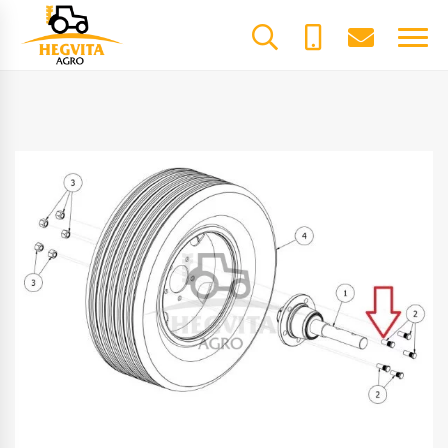
+370
dalys@he
61600085