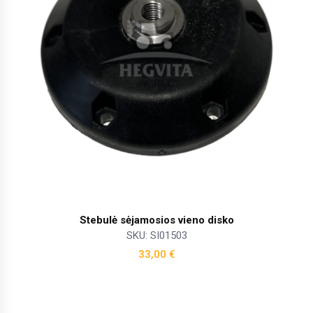
Stebulė sėjamosios vieno disko
SKU: SI01503
33,00
€