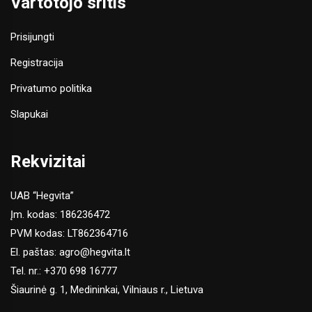
Vartotojo sritis
Prisijungti
Registracija
Privatumo politika
Slapukai
Rekvizitai
UAB “Hegvita”
Įm. kodas: 186236472
PVM kodas: LT862364716
El. paštas:
agro@hegvita.lt
Tel. nr.:
+370 698 16777
Šiaurinė g. 1, Medininkai, Vilniaus r., Lietuva