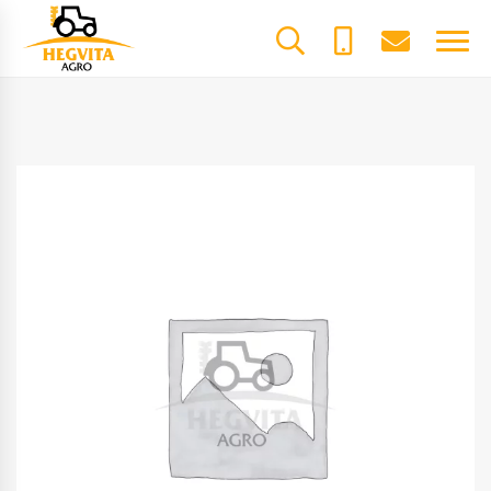
+370
dalys@he
61600085