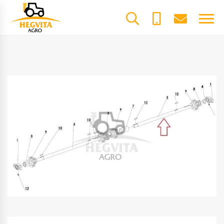
+370
dalys@he
61600085