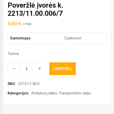
Poveržlė įvorės k.
2213/11.00.006/7
0,60
€
+ PVM
Gamintojas
Cynkomet
Turime
Poveržlė
Į KREPŠELĮ
įvorės
k.
SKU:
2213/11.00.0
2213/11.00.006/7
kiekis
Kategorijos:
Kratytuvų dalys
,
Transporterio dalys