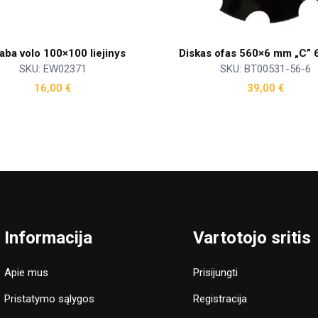
aba volo 100×100 liejinys
Diskas ofas 560×6 mm „C” 6
SKU: EW02371
SKU: BT00531-56-6
16,00
€
39,00
€
Informacija
Vartotojo sritis
Apie mus
Prisijungti
Pristatymo sąlygos
Registracija