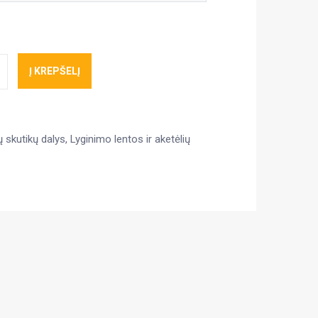
Į KREPŠELĮ
ų skutikų dalys
,
Lyginimo lentos ir aketėlių