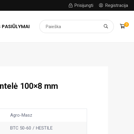
Prisijungti
Registracija
0
 PASIŪLYMAI
entelė 100×8 mm
Agro-Masz
BTC 50-60
HESTILE