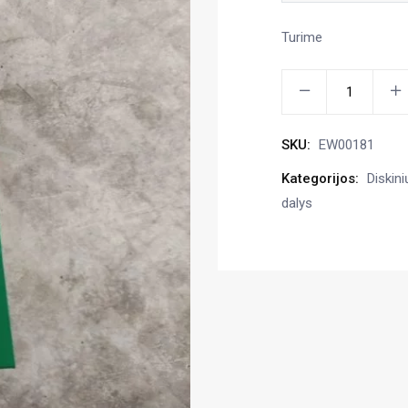
Turime
Lyginimo
lentelė
100x8
SKU:
EW00181
mm
kiekis
Kategorijos:
Diskini
dalys