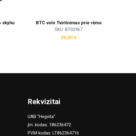
 skyliu
BTC volo Tvirtinimas prie rėmo
SKU: BT02967
39,00
€
Rekvizitai
UAB “Hegvita”
Įm. kodas: 186236472
PVM kodas: LT862364716