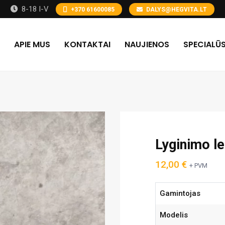
8-18 I-V
+370 61600085
DALYS@HEGVITA.LT
APIE MUS
KONTAKTAI
NAUJIENOS
SPECIALŪS
Lyginimo l
12,00
€
+ PVM
Gamintojas
Modelis