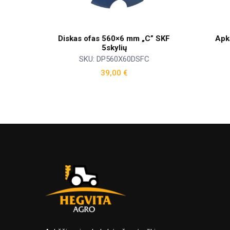
Diskas ofas 560×6 mm „C” SKF
Apk
5skylių
SKU: DP560X60DSFC
39,00
€