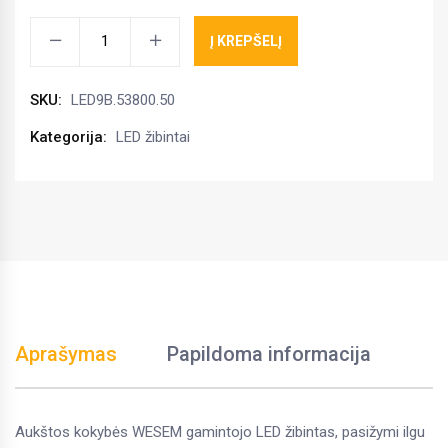
LED
Į KREPŠELĮ
darbinis
žibintas
SKU:
LED9B.53800.50
100x100x76
kiekis
Kategorija:
LED žibintai
Aprašymas
Papildoma informacija
Aukštos kokybės WESEM gamintojo LED žibintas, pasižymi ilgu