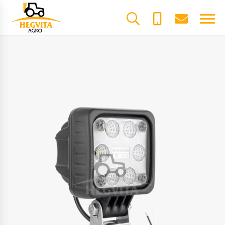
+370
dalys@he
Watch video
61600085