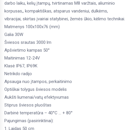
darbo laiku, kelių įtampų, tvirtinamas M8 varžtais, aliuminio
korpusas,, kompaktiškas, atsparus vandeniui, dulkėms,
vibracijai, skirtas įvairiai statybinei, žemės ūkio, kėlimo technikai.
Matmenys 100x100x76 (mm)
Galia 30W
Šviesos srautas 3000 lm
Apšvietimo kampas 50°
Maitinimas 12-24V
Klasė IP67, IP69K
Netrikdo radijo
Apsauga nuo įtampos, perkaitinimo
Optiškai tolygus šviesos modelis
Aukšti liumenai/vatų efektyvumas
Stiprus šviesos pluoštas
Darbinė temperatūra – 40°C … + 80°
Pajungimas (pasirinktinai):
1. Laidas 50 cm