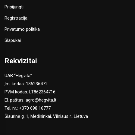
Prisijungti
Registracija
Privatumo politika
Slapukai
Rekvizitai
UAB “Hegvita”
Įm. kodas: 186236472
PVM kodas: LT862364716
El. paštas:
agro@hegvita.lt
Tel. nr.:
+370 698 16777
Šiaurinė g. 1, Medininkai, Vilniaus r., Lietuva