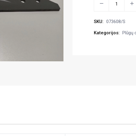
Lauko
lenta
trumpa
SKU:
073608/S
Hardox
500
Kategorijos:
Plūgų 
kiekis