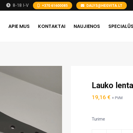
8-18 I-V
+370 61600085
DALYS@HEGVITA.LT
APIE MUS
KONTAKTAI
NAUJIENOS
SPECIALŪS
Lauko lent
19,16
€
+ PVM
Turime