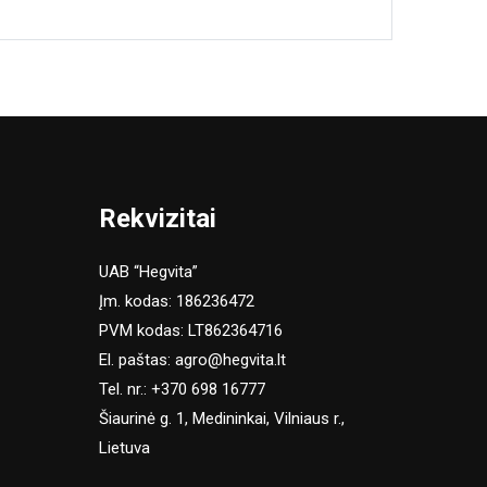
Rekvizitai
UAB “Hegvita”
Įm. kodas: 186236472
PVM kodas: LT862364716
El. paštas:
agro@hegvita.lt
Tel. nr.:
+370 698 16777
Šiaurinė g. 1, Medininkai, Vilniaus r.,
Lietuva