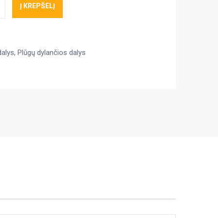
Į KREPŠELĮ
dalys
,
Plūgų dylančios dalys