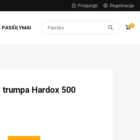
Prisijungti
Registracija
0
 PASIŪLYMAI
a trumpa Hardox 500