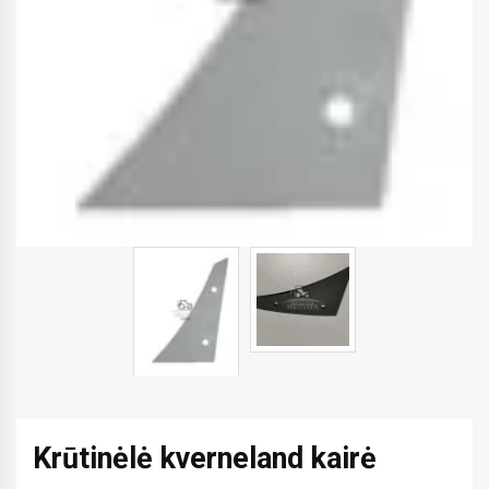
Krūtinėlė kverneland kairė