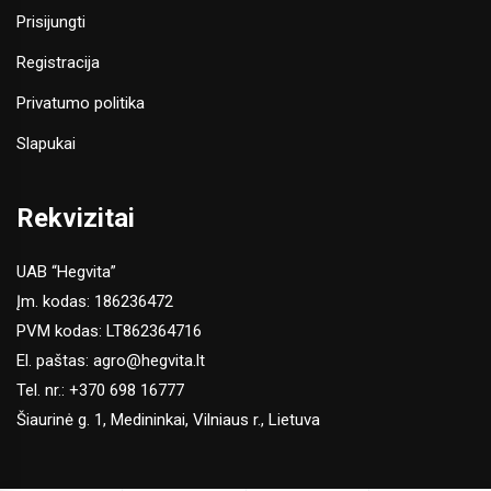
Prisijungti
Registracija
Privatumo politika
Slapukai
Rekvizitai
UAB “Hegvita”
Įm. kodas: 186236472
PVM kodas: LT862364716
El. paštas:
agro@hegvita.lt
Tel. nr.:
+370 698 16777
Šiaurinė g. 1, Medininkai, Vilniaus r., Lietuva