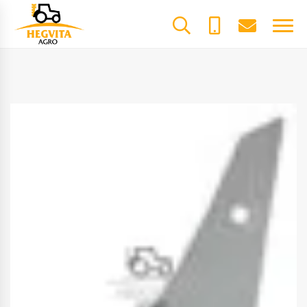
+370
dalys@he
61600085