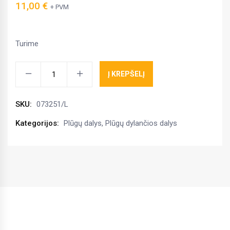
11,00
€
+ PVM
Turime
Krūtinėlė
Į KREPŠELĮ
kverneland
kairė
SKU:
073251/L
kiekis
Kategorijos:
Plūgų dalys
,
Plūgų dylančios dalys