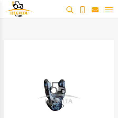
+370
dalys@he
61600085