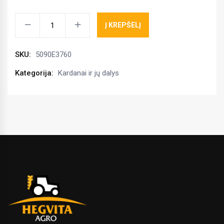
Kardano
Į KREPŠELĮ
šakutėG4,S4
1
SKU:
5090E3760
3/8
Z21
Kategorija:
Kardanai ir jų dalys
Bondioli
Pavesi
kiekis