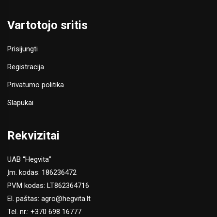
Vartotojo sritis
Prisijungti
Registracija
Privatumo politika
Slapukai
Rekvizitai
UAB “Hegvita”
Įm. kodas: 186236472
PVM kodas: LT862364716
El. paštas:
agro@hegvita.lt
Tel. nr.:
+370 698 16777