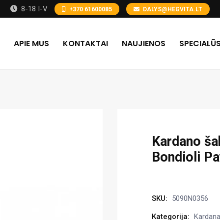
8-18 I-V
+370 61600085
DALYS@HEGVITA.LT
APIE MUS
KONTAKTAI
NAUJIENOS
SPECIALŪS
Kardano ša
Bondioli Pa
SKU:
5090N0356
Kategorija:
Kardanai