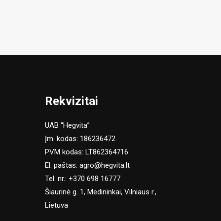
Rekvizitai
UAB “Hegvita”
Įm. kodas: 186236472
PVM kodas: LT862364716
El. paštas:
agro@hegvita.lt
Tel. nr.:
+370 698 16777
Šiaurinė g. 1, Medininkai, Vilniaus r.,
Lietuva