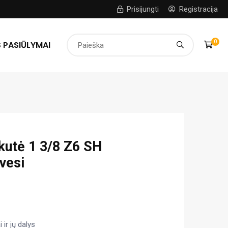
Prisijungti
Registracija
0
 PASIŪLYMAI
kutė 1 3/8 Z6 SH
vesi
 ir jų dalys