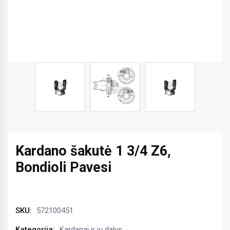
Kardano šakutė 1 3/4 Z6,
Bondioli Pavesi
SKU:
572100451
Kategorija:
Kardanai ir jų dalys