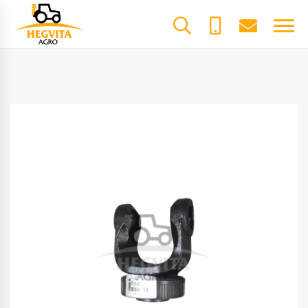
+370
dalys@he
61600085