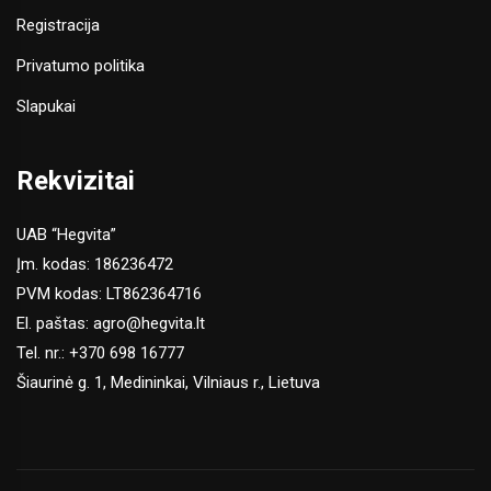
Registracija
Privatumo politika
Slapukai
Rekvizitai
UAB “Hegvita”
Įm. kodas: 186236472
PVM kodas: LT862364716
El. paštas:
agro@hegvita.lt
Tel. nr.:
+370 698 16777
Šiaurinė g. 1, Medininkai, Vilniaus r., Lietuva