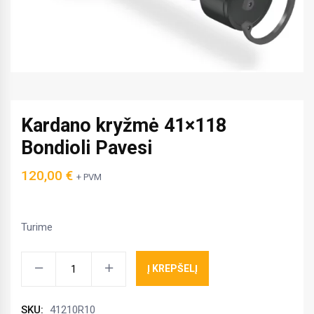
Kardano kryžmė 41×118
Bondioli Pavesi
120,00
€
+ PVM
Turime
Kardano
Į KREPŠELĮ
kryžmė
41x118
SKU:
41210R10