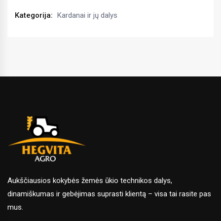
Bondioli
Pavesi
Kategorija:
Kardanai ir jų dalys
kiekis
Aukščiausios kokybės žemės ūkio technikos dalys,
dinamiškumas ir gebėjimas suprasti klientą – visa tai rasite pas
mus.