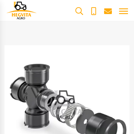
+370
dalys@he
61600085