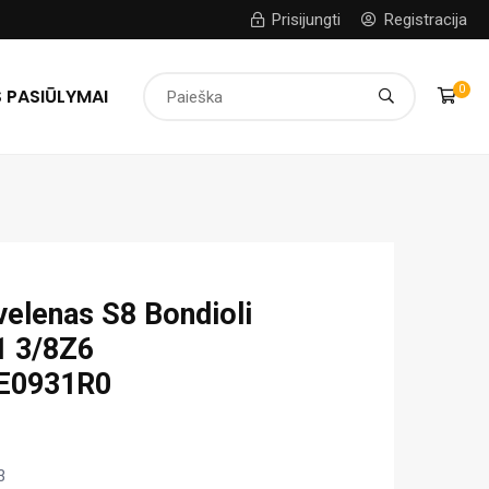
Prisijungti
Registracija
0
 PASIŪLYMAI
velenas S8 Bondioli
1 3/8Z6
E0931R0
3