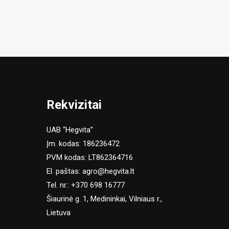
Rekvizitai
UAB “Hegvita”
Įm. kodas: 186236472
PVM kodas: LT862364716
El. paštas:
agro@hegvita.lt
Tel. nr.:
+370 698 16777
Šiaurinė g. 1, Medininkai, Vilniaus r.,
Lietuva