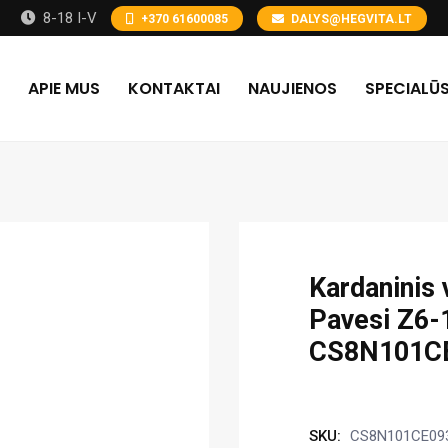
8-18 I-V
+370 61600085
DALYS@HEGVITA.LT
APIE MUS
KONTAKTAI
NAUJIENOS
SPECIALŪS
Kardaninis 
Pavesi Z6-
CS8N101C
SKU:
CS8N101CE09