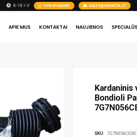
8-18 I-V
+370 61600085
DALYS@HEGVITA.LT
APIE MUS
KONTAKTAI
NAUJIENOS
SPECIALŪS
Kardaninis 
Bondioli Pa
7G7N056C
SKU:
7G7N056CE00