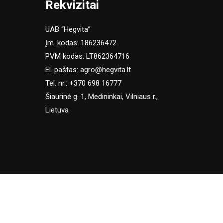
Rekvizitai
UAB “Hegvita”
Įm. kodas: 186236472
PVM kodas: LT862364716
El. paštas:
agro@hegvita.lt
Tel. nr.:
+370 698 16777
Šiaurinė g. 1, Medininkai, Vilniaus r.,
Lietuva
SUTINKU
ą.
Slapukų politika
.