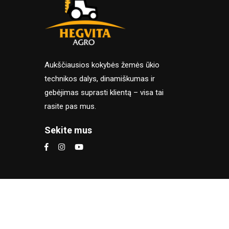
Aukščiausios kokybės žemės ūkio
technikos dalys, dinamiškumas ir
gebėjimas suprasti klientą – visa tai
rasite pas mus.
Sekite mus
Naršydami šioje el. parduotuvėj