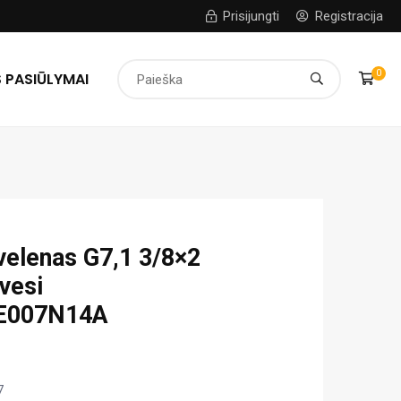
Prisijungti
Registracija
0
 PASIŪLYMAI
velenas G7,1 3/8×2
vesi
E007N14A
7