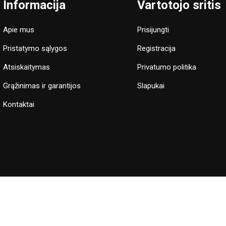
Informacija
Vartotojo sritis
Apie mus
Prisijungti
Pristatymo sąlygos
Registracija
Atsiskaitymas
Privatumo politika
Grąžinimas ir garantijos
Slapukai
Kontaktai
e sutinkate, jog naudojame slapukus, kurie užtikrina sklandų apsipirkim
© 2026 Hegvita Agro. Visos teisės saugomos | Sprendimas:
Adveits