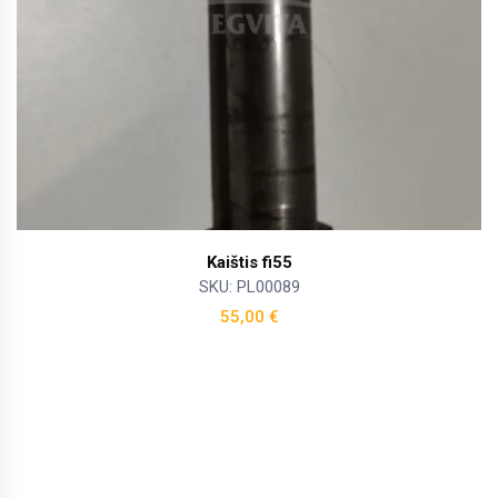
Kaištis fi55
SKU: PL00089
55,00
€