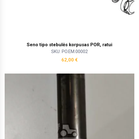
Seno tipo stebulės korpusas POR, ratui
SKU: PO.EM.00002
62,00
€