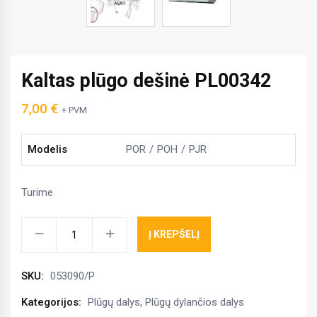
Kaltas plūgo dešinė PL00342
7,00
€
+ PVM
Modelis
POR
POH
PJR
Turime
Kaltas
Į KREPŠELĮ
plūgo
dešinė
SKU:
053090/P
PL00342
kiekis
Kategorijos:
Plūgų dalys
,
Plūgų dylančios dalys