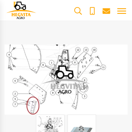
+370
dalys@he
61600085