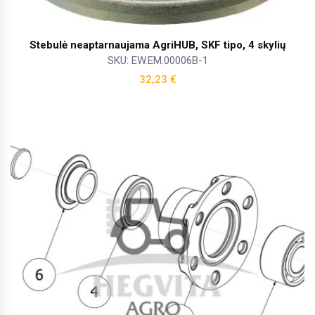
Stebulė neaptarnaujama AgriHUB, SKF tipo, 4 skylių
SKU: EW.EM.00006B-1
32,23
€