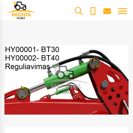
+370
dalys@he
61600085