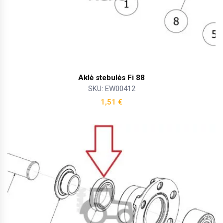
Aklė stebulės Fi 88
SKU: EW00412
1,51
€