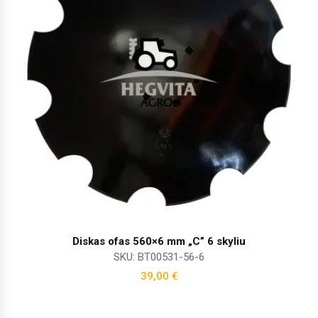
Diskas ofas 560×6 mm „C” 6 skyliu
SKU: BT00531-56-6
39,00
€