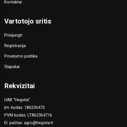
Kontaktai
Vartotojo sritis
Prisijungti
Registracija
Privatumo politika
Slapukai
Rekvizitai
UAB “Hegvita”
Įm. kodas: 186236472
PVM kodas: LT862364716
El. paštas:
agro@hegvita.lt