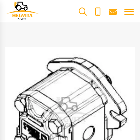
+370
dalys@he
61600085