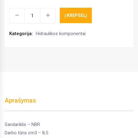
Hidraulinis
Į KREPŠELĮ
siurblys
Bondioli
Kategorija:
Hidraulikos komponentai
Pavesi
208DSVG4G4B00
kiekis
Aprašymas
Sandariklis – NBR
Darbo tūris cm3 – 8,5