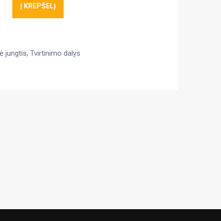
Į KREPŠELĮ
ė jungtis
,
Tvirtinimo dalys