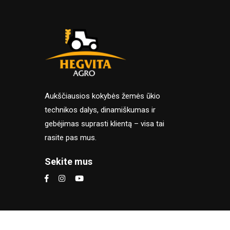
Aukščiausios kokybės žemės ūkio
technikos dalys, dinamiškumas ir
gebėjimas suprasti klientą – visa tai
rasite pas mus.
Sekite mus
Naršydami šioje el. parduotuvėj