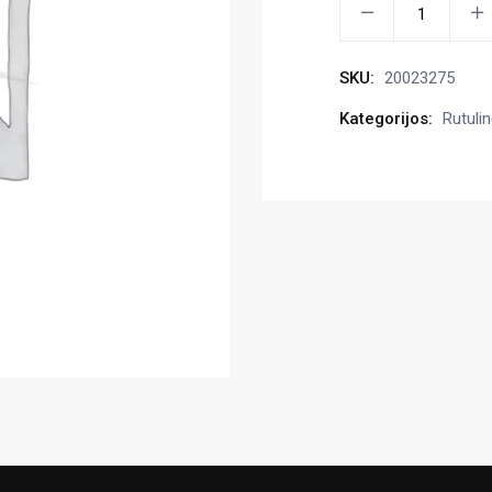
Fiksatorius
13mm
kiekis
SKU:
20023275
Kategorijos:
Rutulin