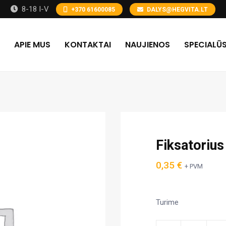
8-18 I-V
+370 61600085
DALYS@HEGVITA.LT
APIE MUS
KONTAKTAI
NAUJIENOS
SPECIALŪS
Fiksatoriu
0,35
€
+ PVM
Turime