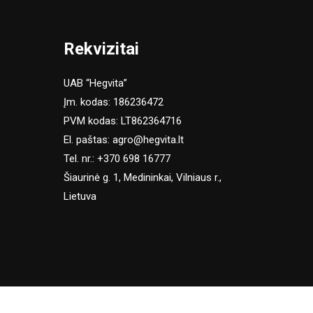
Rekvizitai
UAB “Hegvita”
Įm. kodas: 186236472
PVM kodas: LT862364716
El. paštas:
agro@hegvita.lt
Tel. nr.:
+370 698 16777
Šiaurinė g. 1, Medininkai, Vilniaus r.,
Lietuva
SUTINKU
ą.
Slapukų politika
.