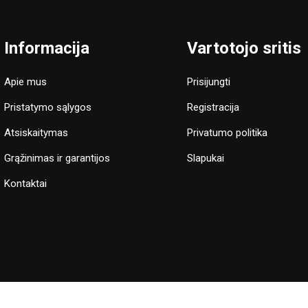
Informacija
Vartotojo sritis
Apie mus
Prisijungti
Pristatymo sąlygos
Registracija
Atsiskaitymas
Privatumo politika
Grąžinimas ir garantijos
Slapukai
Kontaktai
e sutinkate, jog naudojame slapukus, kurie užtikrina sklandų apsipirkim