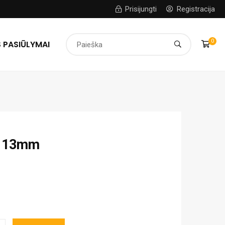
Prisijungti
Registracija
0
 PASIŪLYMAI
s 13mm