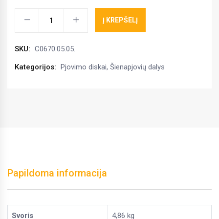
Darbinis
Į KREPŠELĮ
diskas
su
SKU:
C0670.05.05.
būgnu
670.05.05.004
Kategorijos:
Pjovimo diskai
,
Šienapjovių dalys
kiekis
Papildoma informacija
Svoris
4,86 kg