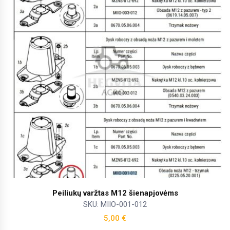
Peiliukų varžtas M12 šienapjovėms
SKU: MIIO-001-012
5,00
€