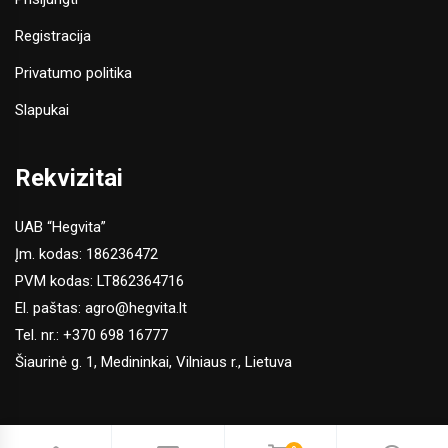
Registracija
Privatumo politika
Slapukai
Rekvizitai
UAB “Hegvita”
Įm. kodas: 186236472
PVM kodas: LT862364716
El. paštas:
agro@hegvita.lt
Tel. nr.:
+370 698 16777
Šiaurinė g. 1, Medininkai, Vilniaus r., Lietuva