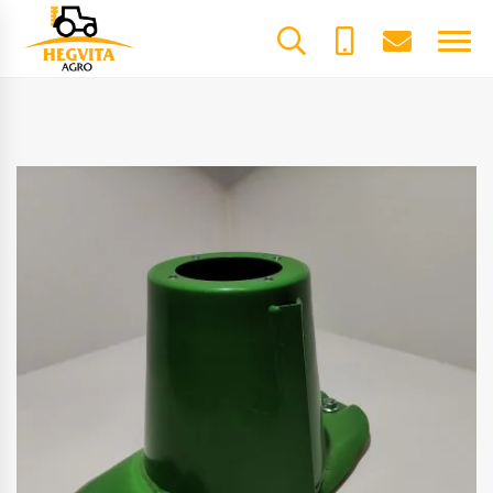
+370
dalys@he
61600085