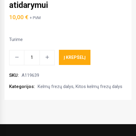
atidarymui
10,00
€
+ PVM
Turime
Cilindro
Į KREPŠELĮ
kaištis
viršutinis
SKU:
A119639
TFX,TMC017510-
01
Kategorijos:
Kelmų frezų dalys
,
Kitos kelmų frezų dalys
dangčio
atidarymui
kiekis