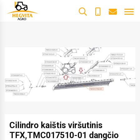
+370
dalys@he
61600085
Cilindro kaištis viršutinis
TFX,TMC017510-01 dangčio