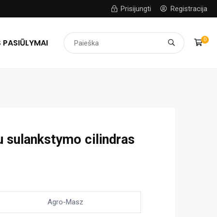
Prisijungti
Registracija
0
 PASIŪLYMAI
 sulankstymo cilindras
Agro-Masz