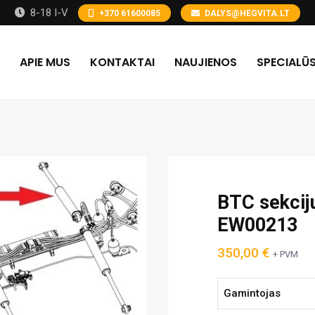
8-18 I-V
+370 61600085
DALYS@HEGVITA.LT
APIE MUS
KONTAKTAI
NAUJIENOS
SPECIALŪS
BTC sekciju
EW00213
350,00
€
+ PVM
Gamintojas