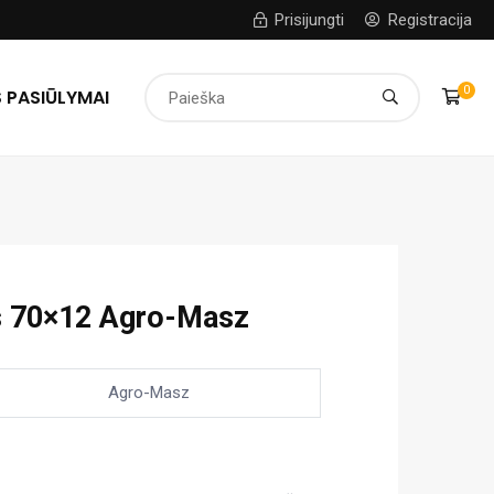
Prisijungti
Registracija
0
 PASIŪLYMAI
s 70×12 Agro-Masz
Agro-Masz