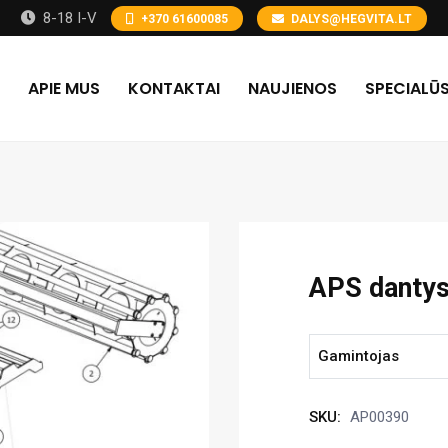
8-18 I-V
+370 61600085
DALYS@HEGVITA.LT
APIE MUS
KONTAKTAI
NAUJIENOS
SPECIALŪS
APS danty
Gamintojas
SKU:
AP00390