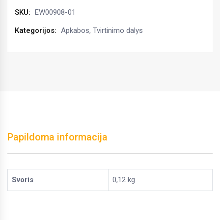
80x115
SKU:
EW00908-01
kiekis
Kategorijos:
Apkabos
,
Tvirtinimo dalys
Papildoma informacija
Svoris
0,12 kg