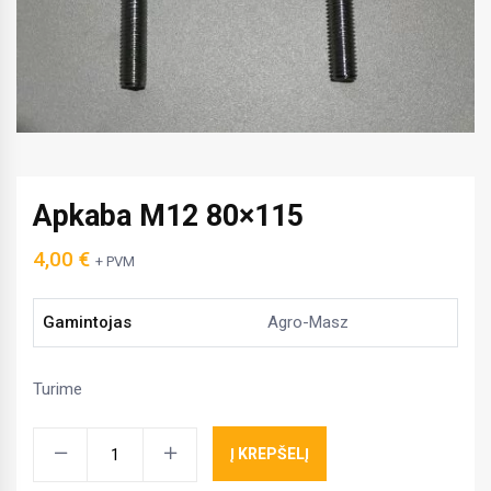
Apkaba M12 80×115
4,00
€
+ PVM
Gamintojas
Agro-Masz
Turime
Apkaba
Į KREPŠELĮ
M12