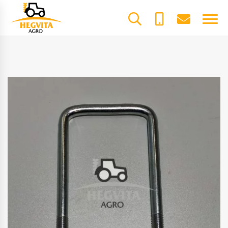
+370
dalys@he
61600085