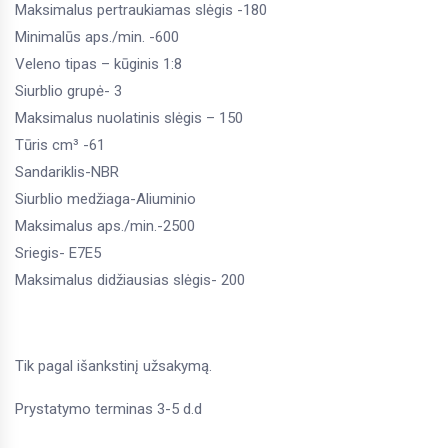
Maksimalus pertraukiamas slėgis -180
Minimalūs aps./min. -600
Veleno tipas –
kūginis
1:8
Siurblio grupė- 3
Maksimalus nuolatinis slėgis – 150
Tūris cm³ -61
Sandariklis-NBR
Siurblio medžiaga-Aliuminio
Maksimalus aps./min.-2500
Sriegis- E7E5
Maksimalus didžiausias slėgis- 200
Tik pagal išankstinį užsakymą.
Prystatymo terminas 3-5 d.d