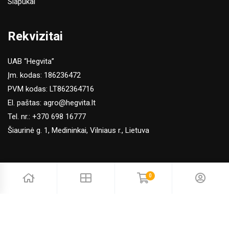
Slapukai
Rekvizitai
UAB “Hegvita”
Įm. kodas: 186236472
PVM kodas: LT862364716
El. paštas:
agro@hegvita.lt
Tel. nr.:
+370 698 16777
Šiaurinė g. 1, Medininkai, Vilniaus r., Lietuva
0
© 2026 Hegvita Agro. Visos teisės saugomos | Sprendimas:
Adveits
Naršydami šioje el. parduotuvėje sutinkate, jog naudojame
slapukus, kurie užtikrina sklandų apsipirkimą.
Slapukų politika
.