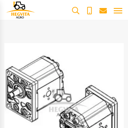
+370
dalys@he
61600085