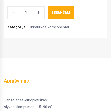
Hidraulinis
Į KREPŠELĮ
siurblys
Bondioli
Kategorija:
Hidraulikos komponentai
Pavesi
361DW2E7E5B00
kiekis
Aprašymas
Flanšo tipas-europietiškas
Alyvos klampumas- 15–90 cS